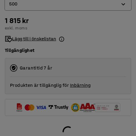
500
1 815 kr
400
exkl. moms
500
Lägg till i önskelistan
Tillgänglighet
Garantitid 7 år
Produkten är tillgänglig för
Inbärning