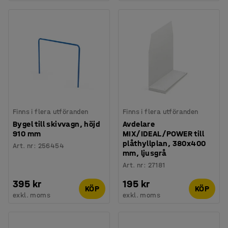
Finns i flera utföranden
Finns i flera utföranden
Bygel till skivvagn, höjd
Avdelare
910 mm
MIX/IDEAL/POWER till
plåthyllplan, 380x400
Art. nr
:
256454
mm, ljusgrå
Art. nr
:
27181
395 kr
195 kr
KÖP
KÖP
exkl. moms
exkl. moms