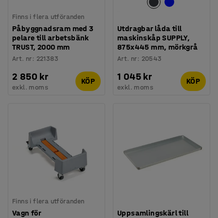
Finns i flera utföranden
Påbyggnadsram med 3
Utdragbar låda till
pelare till arbetsbänk
maskinskåp SUPPLY,
TRUST, 2000 mm
875x445 mm, mörkgrå
Art. nr
:
221383
Art. nr
:
20543
2 850 kr
1 045 kr
KÖP
KÖP
exkl. moms
exkl. moms
Finns i flera utföranden
Vagn för
Uppsamlingskärl till