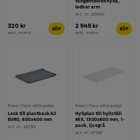
tangentbordshylla,
ledbar arm
Art. nr
:
221507
320 kr
2 545 kr
KÖP
KÖP
exkl. moms
exkl. moms
Finns i flera utföranden
Finns i flera utföranden
Lock till plastback AJ
Hyllplan till hyllställ
EURO, 600x400 mm
MIX, 1300x600 mm, 1-
pack, ljusgrå
Art. nr
:
26750
Art. nr
:
27156