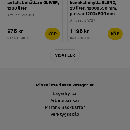
avfallsbehållare OLIVER,
kemikaliehylla BLEND,
1x60 liter
29 liter, 1200x550 mm,
passar 1200x600 mm
Art. nr
:
252101
Art. nr
:
24727
875 kr
1 195 kr
KÖP
KÖP
exkl. moms
exkl. moms
VISA FLER
Missa inte dessa kategorier
Lagerhyllor
Arbetsbänkar
Pirror & Säckkärror
Verktygsskåp