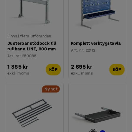
Finns i flera utföranden
Justerbar stödbock till
Komplett verktygstavla
rullbana LINE, 800 mm
Art. nr
:
22112
Art. nr
:
259085
1 385 kr
2 695 kr
KÖP
KÖP
exkl. moms
exkl. moms
Nyhet