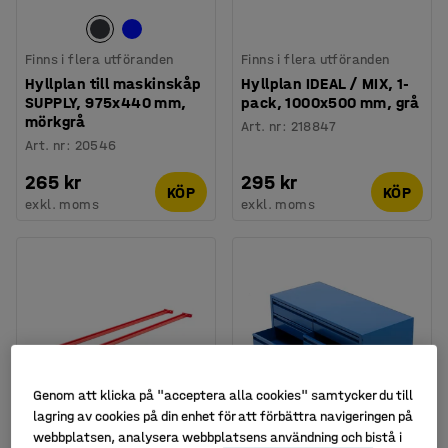
Finns i flera utföranden
Finns i flera utföranden
Hyllplan till maskinskåp
Hyllplan IDEAL / MIX, 1-
SUPPLY, 975x440 mm,
pack, 1000x500 mm, grå
mörkgrå
Art. nr
:
218847
Art. nr
:
20546
265 kr
295 kr
KÖP
KÖP
exkl. moms
exkl. moms
Genom att klicka på "acceptera alla cookies" samtycker du till
lagring av cookies på din enhet för att förbättra navigeringen på
webbplatsen, analysera webbplatsens användning och bistå i
Finns i flera utföranden