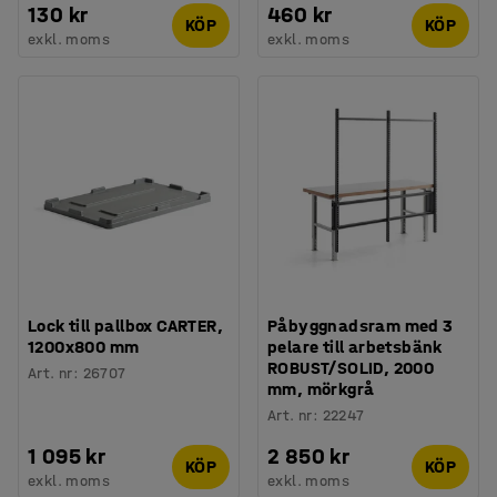
130 kr
460 kr
KÖP
KÖP
exkl. moms
exkl. moms
Lock till pallbox CARTER,
Påbyggnadsram med 3
1200x800 mm
pelare till arbetsbänk
ROBUST/SOLID, 2000
Art. nr
:
26707
mm, mörkgrå
Art. nr
:
22247
1 095 kr
2 850 kr
KÖP
KÖP
exkl. moms
exkl. moms