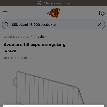
14 dagars öppet köp
Faktura för företag
Lager & Verkstad
Tillbehör
Avdelare till exponeringskorg
3-pack
Art. nr
:
21794