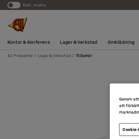
exkl. moms
Kontor & Konferens
Lager & Verkstad
Omklädning
AJ Produkter
Lager & Verkstad
Tillbehör
Genom att 
att förbät
marknadsf
Cookie-