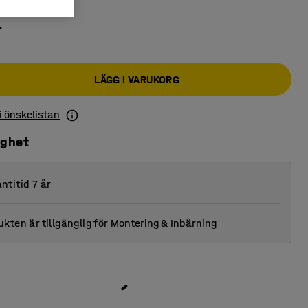
r
LÄGG I VARUKORG
 i önskelistan
ighet
ntitid 7 år
kten är tillgänglig för
Montering
&
Inbärning