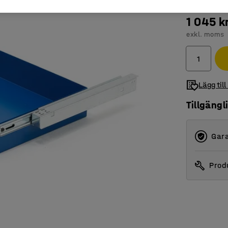
1 045 k
exkl. moms
Lägg till
Tillgängl
Gara
Produ