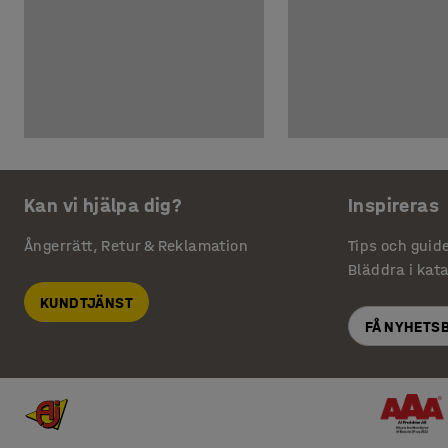
Kan vi hjälpa dig?
Inspireras
Ångerrätt, Retur & Reklamation
Tips och guid
Bläddra i kat
KUNDTJÄNST
FÅ NYHETS