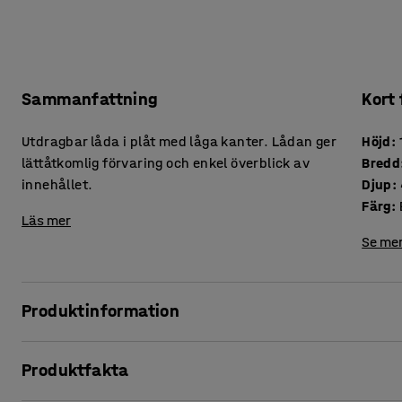
Sammanfattning
Kort
Utdragbar låda i plåt med låga kanter. Lådan ger
Höjd
:
lättåtkomlig förvaring och enkel överblick av
Bredd
innehållet.
Djup
:
Färg
:
Läs mer
Se mer
Produktinformation
Praktisk utdragbar låda till maskinskåp SUPPLY. Genom att 
Produktfakta
åtkomst till innehållet. Den är monterad på kraftiga tele
liten arbetsyta för lättare arbeten. De låga kanterna förhin