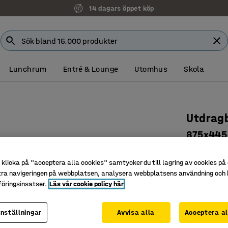
14 dagars öppet köp
Lunchrum
Entré & Lounge
Utomhus
Skola
Utdragb
875x445
Art. nr
:
20
klicka på "acceptera alla cookies" samtycker du till lagring av cookies på 
För lättå
tra navigeringen på webbplatsen, analysera webbplatsens användning och b
Ger bra ö
öringsinsatser.
Läs vår cookie policy här
Extra ar
inställningar
Avvisa alla
Acceptera al
Färg
:
Blå