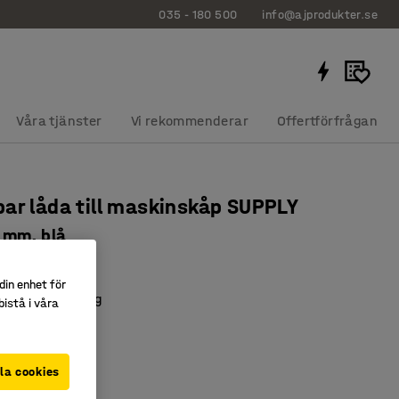
035 - 180 500
info@ajprodukter.se
Våra tjänster
Vi rekommenderar
Offertförfrågan
ar låda till maskinskåp SUPPLY
 mm, blå
947
din enhet för
tkomlig förvaring
istå i våra
verblick
betsyta
la cookies