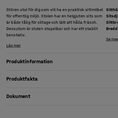
Stilren stol för dig som vill ha en praktisk sittmöbel
Sitthö
för offentlig miljö. Stolen har en helgjuten sits som
Sitsd
är både tålig för slitage och lätt att hålla fräsch.
Sittb
Dessutom är stolen stapelbar och har ett stabilt
Bredd
benstativ.
Se mer
Läs mer
Produktinformation
Klassiskt utformad stol av plast som passar utmärkt til
Produktfakta
andra miljöer där många stolar behövs. Eftersom stolen är 
den både tålig och enkel att torka av och hålla ren. Den är 
Sitthöjd
:
435
mm
tuffa tag.
Dokument
Sitsdjup
:
400
mm
Sittbredd
:
405
mm
Benstativet av slimmade stålrör bryter av snyggt mot sitsen
Bredd
:
500
mm
Skriv ut produktblad
städning och gör det lättare att flytta undan stolar när de
Staplingsbar
:
Ja
platsbesparande förvaring.