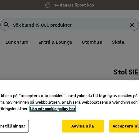
14 dagars öppet köp
Lunchrum
Entré & Lounge
Utomhus
Skola
Stol SI
Svart/bl
Art. nr
:
127
klicka på "acceptera alla cookies" samtycker du till lagring av cookies på 
tra navigeringen på webbplatsen, analysera webbplatsens användning och b
Stilren oc
öringsinsatser.
Läs vår cookie policy här
Enkel att
Stapelba
inställningar
Avvisa alla
Acceptera al
Färg
:
Blå