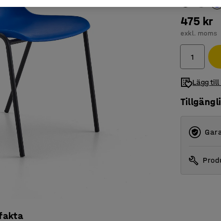
475 kr
exkl. moms
Lägg till
Tillgängl
Gara
Produ
 fakta