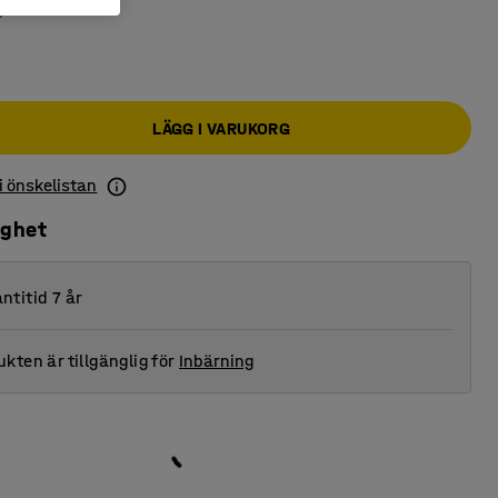
LÄGG I VARUKORG
 i önskelistan
ighet
ntitid 7 år
kten är tillgänglig för
Inbärning