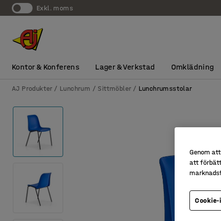
exkl. moms
Kontor & Konferens
Lager & Verkstad
Omklädning
AJ Produkter
Lunchrum
Sittmöbler
Lunchrumsstolar
Genom att 
att förbät
marknadsf
Cookie-