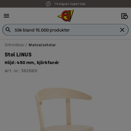
14 dagars öppet köp
Faktura för företag
Sittmöbler
Matsalsstolar
Stol LINUS
Höjd: 450 mm, björkfanér
Art. nr
:
362660