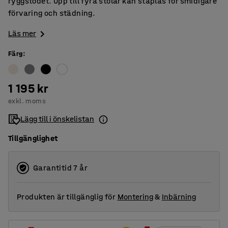
ryggstödet. Upp till fyra stolar kan staplas för smidigare
förvaring och städning.
Läs mer
Färg
:
1 195 kr
exkl. moms
Lägg till i önskelistan
Tillgänglighet
Garantitid 7 år
Produkten är tillgänglig för
Montering
&
Inbärning