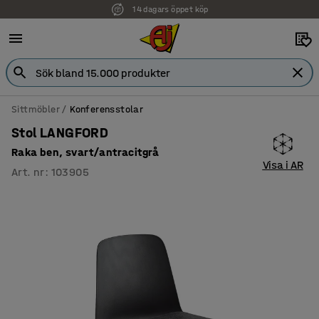
14 dagars öppet köp
Sittmöbler
Konferensstolar
Stol LANGFORD
Raka ben, svart/antracitgrå
Visa i AR
Art. nr
:
103905