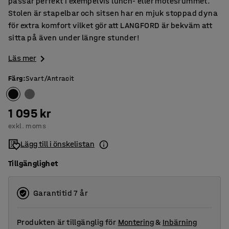
passar perfekt i exempelvis lunch- eller mötesrummet.
Stolen är stapelbar och sitsen har en mjuk stoppad dyna
för extra komfort vilket gör att LANGFORD är bekväm att
sitta på även under längre stunder!
Läs mer
Färg
:
Svart/Antracit
1 095 kr
exkl. moms
Lägg till i önskelistan
Tillgänglighet
Garantitid 7 år
Produkten är tillgänglig för
Montering
&
Inbärning