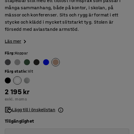
Stapelbar stol med ett tidlöst formspråk som passar i
många sammanhang, både på kontor, i skolan, på
mässor och konferenser. Sits och rygg är format i ett
stycke och klädd i mycket slitstarkt tyg. Stolen är
försedd med avlastande armstöd.
Läs mer
Färg
:
Koppar
Färg stativ
:
Vit
2 195 kr
exkl. moms
Lägg till i önskelistan
Tillgänglighet