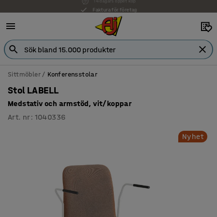
Faktura för företag
Sittmöbler
Konferensstolar
Stol LABELL
Medstativ och armstöd, vit/koppar
Art. nr
:
1040336
Nyhet