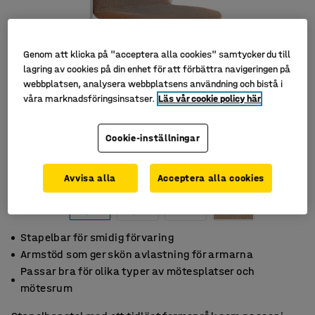
Genom att klicka på "acceptera alla cookies" samtycker du till
lagring av cookies på din enhet för att förbättra navigeringen på
webbplatsen, analysera webbplatsens användning och bistå i
våra marknadsföringsinsatser.
Läs vår cookie policy här
Cookie-inställningar
Avvisa alla
Acceptera alla cookies
Stapelbar för smidig förvaring
Armstöd som ger skön avlastning för armarna
Passar bra för olika typer av mötesplatser och
mötesrum