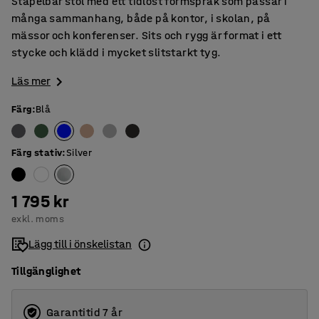
Stapelbar stol med ett tidlöst formspråk som passar i
många sammanhang, både på kontor, i skolan, på
mässor och konferenser. Sits och rygg är format i ett
stycke och klädd i mycket slitstarkt tyg.
Läs mer
Färg
:
Blå
Färg stativ
:
Silver
1 795 kr
exkl. moms
Lägg till i önskelistan
Tillgänglighet
Garantitid 7 år