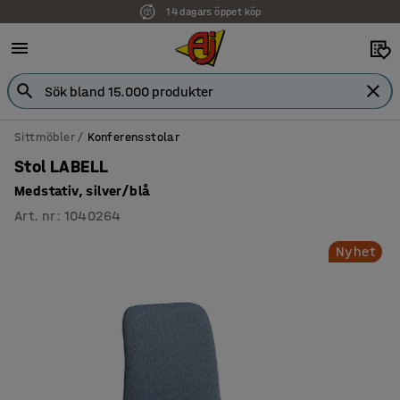
14 dagars öppet köp
Sittmöbler
Konferensstolar
Stol LABELL
Medstativ, silver/blå
Art. nr
:
1040264
Nyhet