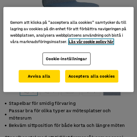
Genom att klicka på "acceptera alla cookies" samtycker du till
lagring av cookies på din enhet för att förbättra navigeringen på
webbplatsen, analysera webbplatsens användning och bistå i
våra marknadsföringsinsatser.
Läs vår cookie policy här
Cookie-inställningar
Avvisa alla
Acceptera alla cookies
Stapelbar för smidig förvaring
Passar bra för olika typer av mötesplatser och
mötesrum
Bekväm sittposition för både korta och längre möten