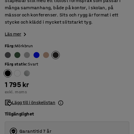
Stapelbar stol med ett tidlöst formspråk som passar i
många sammanhang, både på kontor, i skolan, på
mässor och konferenser. Sits och rygg är format i ett
stycke och klädd i mycket slitstarkt tyg.
Läs mer
Färg
:
Mörkbrun
Färg stativ
:
Svart
1 795 kr
exkl. moms
Lägg till i önskelistan
Tillgänglighet
Garantitid 7 år