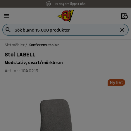
14 dagars öppet köp
Sittmöbler
Konferensstolar
Stol LABELL
Medstativ, svart/mörkbrun
Art. nr
:
1040213
Nyhet