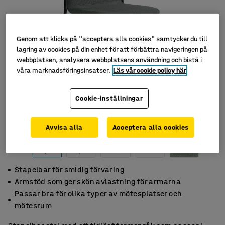
Genom att klicka på "acceptera alla cookies" samtycker du till
lagring av cookies på din enhet för att förbättra navigeringen på
webbplatsen, analysera webbplatsens användning och bistå i
våra marknadsföringsinsatser.
Läs vår cookie policy här
Cookie-inställningar
Avvisa alla
Acceptera alla cookies
Stapelbar för smidig förvaring
Armstöd som ger skön avlastning för armarna
Passar bra för olika typer av mötesplatser och
mötesrum