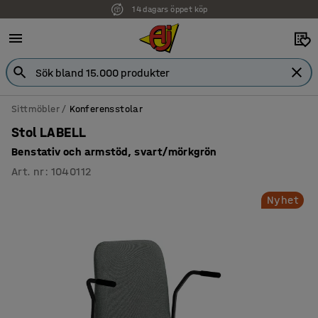
14 dagars öppet köp
Faktura för företag
Sittmöbler
Konferensstolar
Stol LABELL
Benstativ och armstöd, svart/mörkgrön
Art. nr
:
1040112
Nyhet