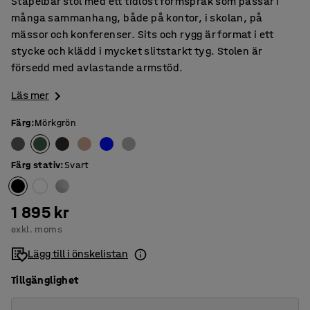
Stapelbar stol med ett tidlöst formspråk som passar i
många sammanhang, både på kontor, i skolan, på
mässor och konferenser. Sits och rygg är format i ett
stycke och klädd i mycket slitstarkt tyg. Stolen är
försedd med avlastande armstöd.
Läs mer
Färg
:
Mörkgrön
Färg stativ
:
Svart
1 895 kr
exkl. moms
Lägg till i önskelistan
Tillgänglighet