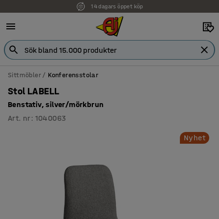
14 dagars öppet köp
Sittmöbler
Konferensstolar
Stol LABELL
Benstativ, silver/mörkbrun
Art. nr
:
1040063
Nyhet