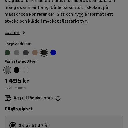
Stapelbar stol med ett tidlöst formspråk som passar i
många sammanhang, både på kontor, i skolan, på
mässor och konferenser. Sits och rygg är format i ett
stycke och klädd i mycket slitstarkt tyg.
Läs mer
Färg
:
Mörkbrun
Färg stativ
:
Silver
1 495 kr
exkl. moms
Lägg till i önskelistan
Tillgänglighet
Garantitid 7 år