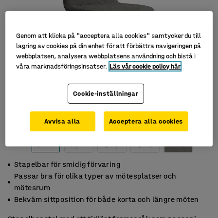
Genom att klicka på "acceptera alla cookies" samtycker du till
lagring av cookies på din enhet för att förbättra navigeringen på
webbplatsen, analysera webbplatsens användning och bistå i
våra marknadsföringsinsatser.
Läs vår cookie policy här
Cookie-inställningar
Avvisa alla
Acceptera alla cookies
Stapelbar för smidig förvaring
Passar bra för olika typer av mötesplatser och
mötesrum
Bekväm sittposition för både korta och längre möten