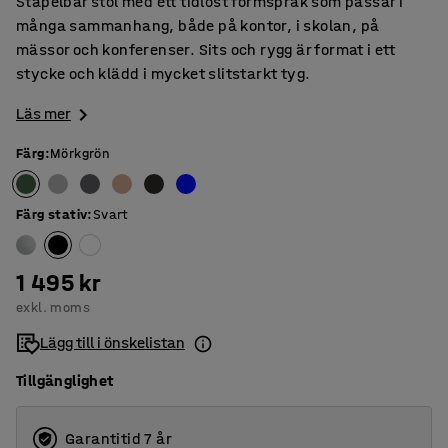
Stapelbar stol med ett tidlöst formspråk som passar i
många sammanhang, både på kontor, i skolan, på
mässor och konferenser. Sits och rygg är format i ett
stycke och klädd i mycket slitstarkt tyg.
Läs mer
Färg
:
Mörkgrön
Färg stativ
:
Svart
1 495 kr
exkl. moms
Lägg till i önskelistan
Tillgänglighet
Garantitid 7 år