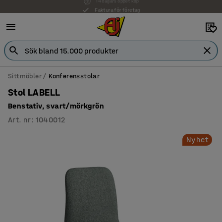
Faktura för företag
Sittmöbler
Konferensstolar
Stol LABELL
Benstativ, svart/mörkgrön
Art. nr
:
1040012
Nyhet