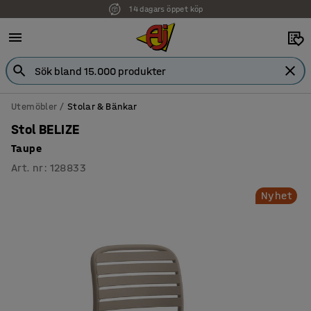
14 dagars öppet köp
Faktura för företag
Utemöbler
Stolar & Bänkar
Stol BELIZE
Taupe
Art. nr
:
128833
Nyhet