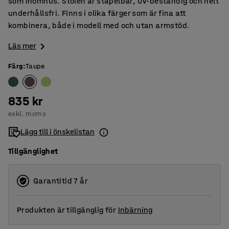
som inomhus. Stolen är stapelbar, UV-beständig och helt
underhållsfri. Finns i olika färger som är fina att
kombinera, både i modell med och utan armstöd.
Läs mer
Färg
:
Taupe
835 kr
exkl. moms
Lägg till i önskelistan
Tillgänglighet
Garantitid 7 år
Produkten är tillgänglig för
Inbärning