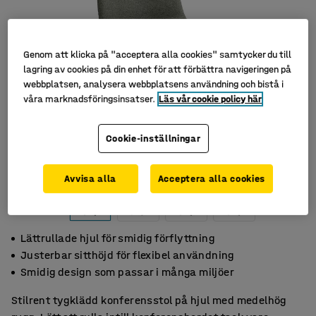
Genom att klicka på "acceptera alla cookies" samtycker du till
lagring av cookies på din enhet för att förbättra navigeringen på
webbplatsen, analysera webbplatsens användning och bistå i
våra marknadsföringsinsatser.
Läs vår cookie policy här
Cookie-inställningar
Avvisa alla
Acceptera alla cookies
Lättrullade hjul för smidig förflyttning
Justerbar sitthöjd för flexibel användning
Smidig design som passar i många miljöer
Stilrent tygklädd konferensstol på hjul med medelhög