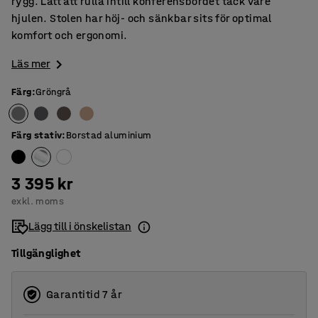
rygg. Lätt att rulla intill konferensbordet tack vare
hjulen. Stolen har höj- och sänkbar sits för optimal
komfort och ergonomi.
Läs mer
Färg
:
Gröngrå
Färg stativ
:
Borstad aluminium
3 395 kr
exkl. moms
Lägg till i önskelistan
Tillgänglighet
Garantitid 7 år