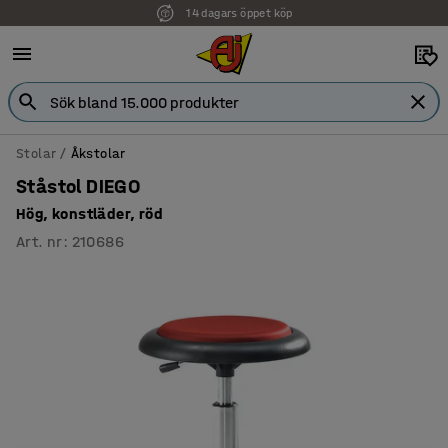
14 dagars öppet köp
Faktura för företag
Stolar
Åkstolar
Ståstol DIEGO
Hög, konstläder, röd
Art. nr
:
210686