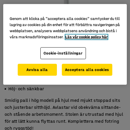
Genom att klicka på "acceptera alla cookies" samtycker du till
lagring av cookies på din enhet för att förbättra navigeringen på
webbplatsen, analysera webbplatsens användning och bistå i
våra marknadsföringsinsatser.
Läs vår cookie policy här
Cookie-inställningar
Avvisa alla
Acceptera alla cookies
Mjuk, behaglig sits
Lätt att flytta
Höj- och sänkbar
Smidig pall i hög modell på hjul med mjukt stoppad sits
och justerbar sitthöjd. Avlastar vid obekväma sittande-
och stående arbetsmoment. Stolen är utrustad med hjul
för att lätt kunna flyttas runt. Komplettera med fotring
och ryggstöd!