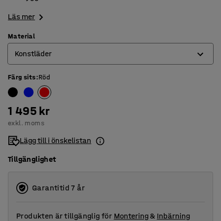
Läs mer
Material
Konstläder
Färg sits
:
Röd
Konstläder
Mikrofiber
1 495 kr
exkl. moms
Lägg till i önskelistan
Tillgänglighet
Garantitid 7 år
Produkten är tillgänglig för
Montering
&
Inbärning