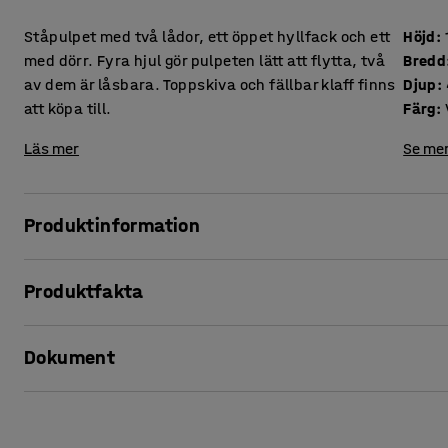
Ståpulpet med två lådor, ett öppet hyllfack och ett
Höjd
:
med dörr. Fyra hjul gör pulpeten lätt att flytta, två
Bredd
av dem är låsbara. Toppskiva och fällbar klaff finns
Djup
:
att köpa till.
Färg
:
Läs mer
Se mer
Produktinformation
En pulpet gör sig praktisk i klassrummet, korridoren eller e
Produktfakta
klassrumsnärvaro eller som stöd under föreläsning. Denna
två hyllfack som rymmer pärmar, förvaringslådor, liten vä
Höjd
:
1045
mm
dörrlucka vilket ger möjlighet till dold förvaring.
Dokument
Bredd
:
460
mm
Djup
:
450
mm
Ståpulpeten är tillverkad i laminat, ett material som är både
Färg
:
Vit
Skriv ut produktblad
utrustad med hjul varav två är låsbara för att kunna håll
Material
:
Laminat
säkrare. Den kan enkelt rullas iväg vilket underlättar vid 