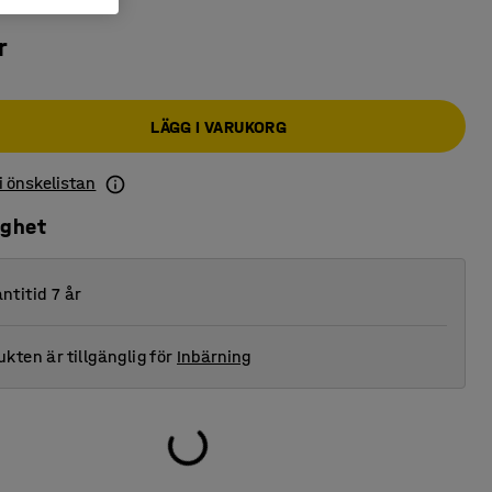
r
LÄGG I VARUKORG
 i önskelistan
ighet
ntitid 7 år
kten är tillgänglig för
Inbärning