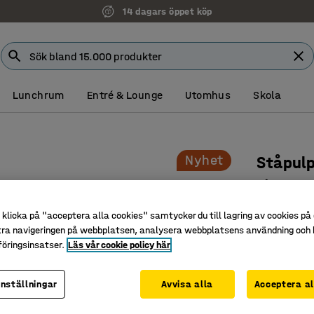
14 dagars öppet köp
Lunchrum
Entré & Lounge
Utomhus
Skola
Nyhet
Ståpulp
Vit
Art. nr
:
375
klicka på "acceptera alla cookies" samtycker du till lagring av cookies på 
tra navigeringen på webbplatsen, analysera webbplatsens användning och b
Ståpulpe
öringsinsatser.
Läs vår cookie policy här
Slitstark
Kombiner
inställningar
Avvisa alla
Acceptera al
Färg
:
Vit