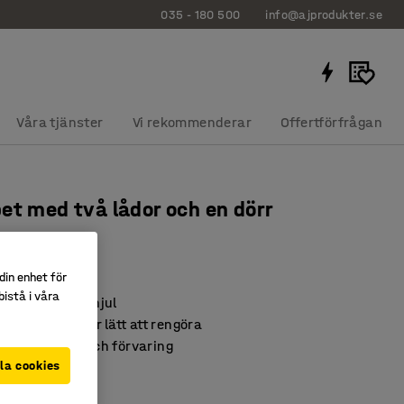
035 - 180 500
info@ajprodukter.se
Våra tjänster
Vi rekommenderar
Offertförfrågan
et med två lådor och en dörr
123
din enhet för
istå i våra
t med låsbara hjul
t laminat som är lätt att rengöra
ar arbetsyta och förvaring
la cookies