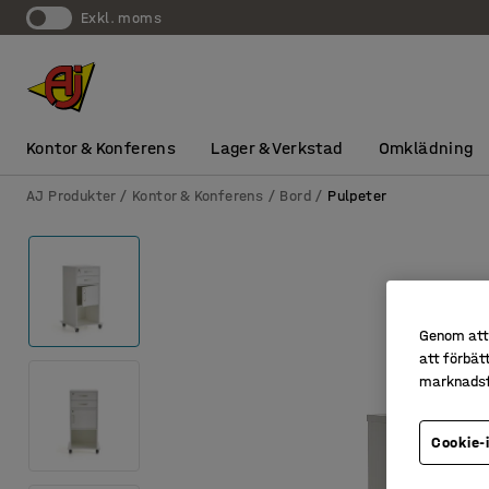
exkl. moms
Kontor & Konferens
Lager & Verkstad
Omklädning
AJ Produkter
Kontor & Konferens
Bord
Pulpeter
Genom att 
att förbät
marknadsf
Cookie-