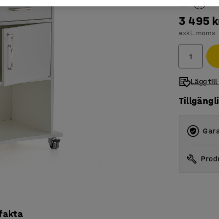
3 495 k
exkl. moms
Lägg till
Tillgängl
Gara
Produ
 fakta