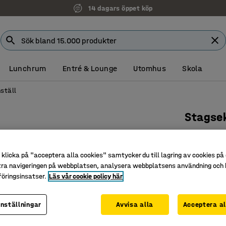
14 dagars öppet köp
Lunchrum
Entré & Lounge
Utomhus
Skola
ställ
Stagsek
2000 m
Art. nr
:
29
klicka på "acceptera alla cookies" samtycker du till lagring av cookies på 
tra navigeringen på webbplatsen, analysera webbplatsens användning och b
Ger hög s
öringsinsatser.
Läs vår cookie policy här
Tvär- och
Lättmont
inställningar
Avvisa alla
Acceptera al
Längd (mm)