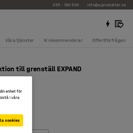
035 - 180 500
info@ajprodukter.se
Våra tjänster
Vi rekommenderar
Offertförfrågan
tion till grenställ EXPAND
m
0075
din enhet för
istå i våra
tabilitet
 diagonalstag
erad
la cookies