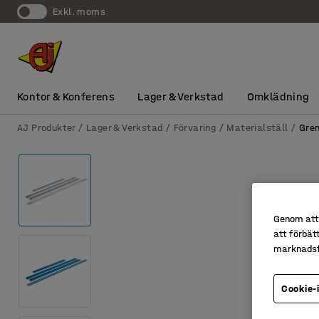
exkl. moms
Kontor & Konferens
Lager & Verkstad
Omklädning
AJ Produkter
Lager & Verkstad
Förvaring
Materialställ
Gren
Genom att 
att förbät
marknadsf
Cookie-