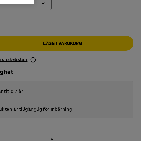
LÄGG I VARUKORG
 i önskelistan
ighet
ntitid 7 år
kten är tillgänglig för
Inbärning