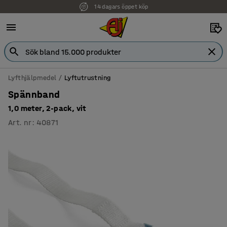
14 dagars öppet köp
Faktura för företag
Lyfthjälpmedel
Lyftutrustning
Spännband
1,0 meter, 2-pack, vit
Art. nr
:
40871