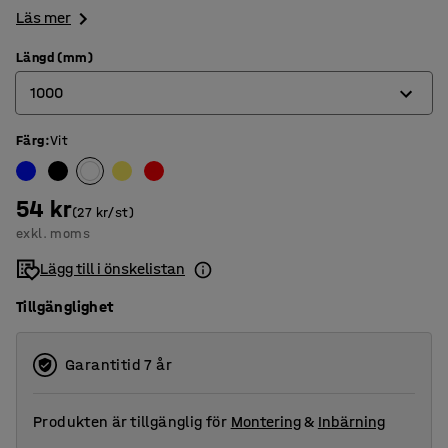
Läs mer
Längd (mm)
1000
Färg
:
Vit
1000
1500
54 kr
(27 kr/st)
2000
exkl. moms
2500
Lägg till i önskelistan
3500
Tillgänglighet
Garantitid 7 år
Produkten är tillgänglig för
Montering
&
Inbärning