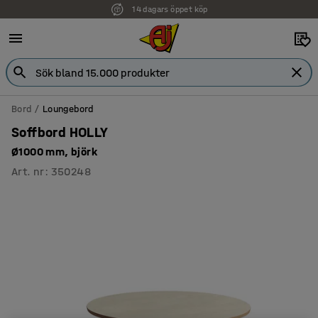
14 dagars öppet köp
Bord
Loungebord
Soffbord HOLLY
Ø1000 mm, björk
Art. nr
:
350248