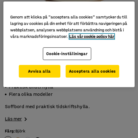
Genom att klicka på "acceptera alla cookies" samtycker du till
lagring av cookies på din enhet för att förbättra navigeringen på
webbplatsen, analysera webbplatsens användning och bistå i
våra marknadsföringsinsatser.
Läs vår cookie policy här
Cookie-inställningar
Avvisa alla
Acceptera alla cookies
Massivt trä
Praktisk underhylla
Flera olika modeller
Soffbord med praktisk tidskriftshylla.
Läs mer
Färg
:
Björk