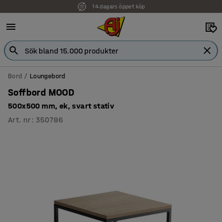
14 dagars öppet köp
Bord
Loungebord
Soffbord MOOD
500x500 mm, ek, svart stativ
Art. nr
:
350786