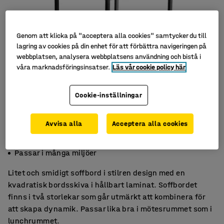
Genom att klicka på "acceptera alla cookies" samtycker du till
lagring av cookies på din enhet för att förbättra navigeringen på
webbplatsen, analysera webbplatsens användning och bistå i
våra marknadsföringsinsatser.
Läs vår cookie policy här
Cookie-inställningar
Avvisa alla
Acceptera alla cookies
Nätt och smidigt
Finns i flera olika varianter
Passar i många miljöer
Litet och smidigt soffbord i stilren design med en
kvadratisk bordsskiva i hållbart laminat. Soffbordet
finns i två storlekar som går utmärkt att kombinera för
att skapa dynamik. Passar lika bra i mötesrummet som i
lunchrummet.