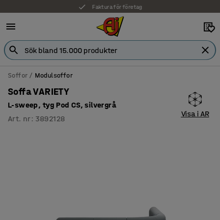
Faktura för företag
Soffor
Modulsoffor
Soffa VARIETY
L-sweep, tyg Pod CS, silvergrå
Visa i AR
Art. nr
:
3892128