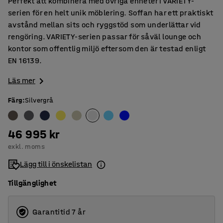
Perfekt att kombinera med övriga enheter i VARIETY-
serien för en helt unik möblering. Soffan har ett praktiskt
avstånd mellan sits och ryggstöd som underlättar vid
rengöring. VARIETY-serien passar för såväl lounge och
kontor som offentlig miljö eftersom den är testad enligt
EN 16139.
Läs mer
Färg
:
Silvergrå
46 995 kr
exkl. moms
Lägg till i önskelistan
Tillgänglighet
Garantitid 7 år