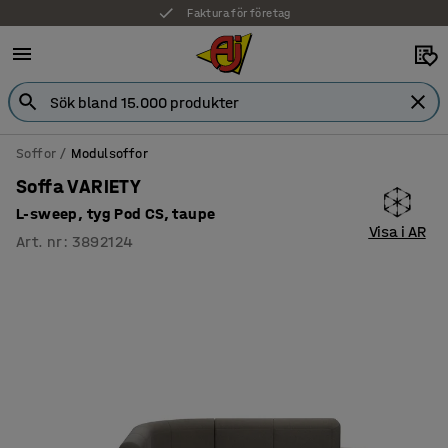
Faktura för företag
Soffor
Modulsoffor
Soffa VARIETY
L-sweep, tyg Pod CS, taupe
Visa i AR
Art. nr
:
3892124