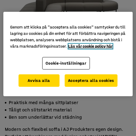
Genom att klicka på "acceptera alla cookies" samtycker du till
lagring av cookies på din enhet för att förbättra navigeringen på
webbplatsen, analysera webbplatsens användning och bistå i
våra marknadsföringsinsatser.
Läs vår cookie policy här
Cookie-inställningar
Avvisa alla
Acceptera alla cookies
Praktisk med många sittplatser
Tåligt och slitstarkt material
Ben som underlättar vid städning
Modern och flexibel soffa i AJ Produkters egen design.