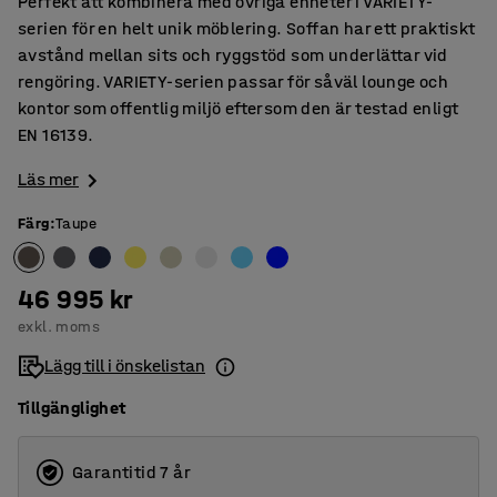
Perfekt att kombinera med övriga enheter i VARIETY-
serien för en helt unik möblering. Soffan har ett praktiskt
avstånd mellan sits och ryggstöd som underlättar vid
rengöring. VARIETY-serien passar för såväl lounge och
kontor som offentlig miljö eftersom den är testad enligt
EN 16139.
Läs mer
Färg
:
Taupe
46 995 kr
exkl. moms
Lägg till i önskelistan
Tillgänglighet
Garantitid 7 år