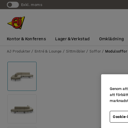
exkl. moms
Kontor & Konferens
Lager & Verkstad
Omklädning
AJ Produkter
Entré & Lounge
Sittmöbler
Soffor
Modulsoffor
Genom att 
att förbät
marknadsf
Cookie-