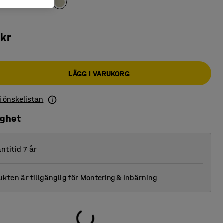
kr
LÄGG I VARUKORG
 i önskelistan
ighet
ntitid 7 år
kten är tillgänglig för
Montering
&
Inbärning