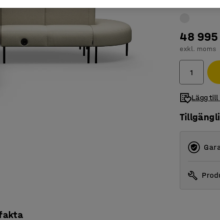
48 995 
exkl. moms
Lägg till
Tillgängl
Gara
Produ
 fakta