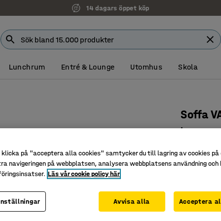
14 dagars öppet köp
Lunchrum
Entré & Lounge
Utomhus
Skola
Soffa V
L-sweep,
Art. nr
:
389
klicka på "acceptera alla cookies" samtycker du till lagring av cookies på 
tra navigeringen på webbplatsen, analysera webbplatsens användning och b
Integrera
öringsinsatser.
Läs vår cookie policy här
Praktisk
Tåligt oc
inställningar
Avvisa alla
Acceptera al
Färg
:
Sandfä