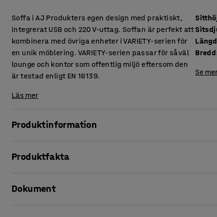
Soffa i AJ Produkters egen design med praktiskt,
Sitthö
integrerat USB och 220 V-uttag. Soffan är perfekt att
Sitsd
kombinera med övriga enheter i VARIETY-serien för
Läng
en unik möblering. VARIETY-serien passar för såväl
Bredd
lounge och kontor som offentlig miljö eftersom den
Se mer
är testad enligt EN 16139.
Läs mer
Produktinformation
Denna soffa erbjuder hög komfort och är klädd i ett slitstark
Produktfakta
miljöer, såsom lounge och väntrum, men även kontor och s
Sitthöjd
:
450
mm
En springa mellan sits och ryggstöd gör att damm och smu
Dokument
Sitsdjup
:
485
mm
underlättar vid rengöring. Tack vare laddningsmöjligheter
Längd
:
3115
mm
direkt där du sitter!
Bredd
:
3115
mm
Skriv ut produktblad