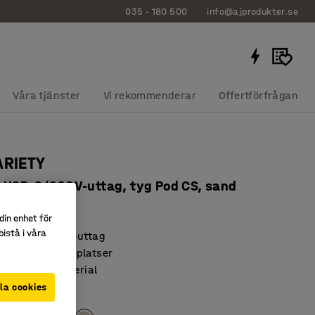
035 - 180 500
info@ajprodukter.se
Våra tjänster
Vi rekommenderar
Offertförfrågan
ARIETY
 USB-C/220V-uttag, tyg Pod CS, sand
7127
din enhet för
istå i våra
t USB och 220V-uttag
 med många sittplatser
h slitstarkt material
la cookies
rgad