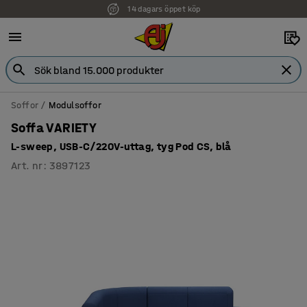
14 dagars öppet köp
Faktura för företag
Soffor
Modulsoffor
Soffa VARIETY
L-sweep, USB-C/220V-uttag, tyg Pod CS, blå
Art. nr
:
3897123