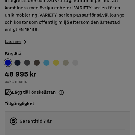
integrerat USB och 220 V-uttag. Soffan är perfekt att
kombinera med övriga enheter i VARIETY-serien för en
unik möblering. VARIETY-serien passar för såväl lounge
och kontor som offentlig miljö eftersom den är testad
enligt EN 16139.
Läs mer
Färg
:
Blå
48 995 kr
exkl. moms
Lägg till i önskelistan
Tillgänglighet
Garantitid 7 år