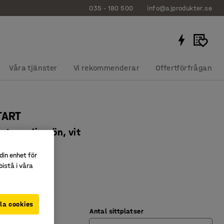
035 - 180 500
info@ajprodukter.se
Våra tjänster
Vi rekommenderar
Offertförfrågan
TART
tyg, olivgrön, vit
362
din enhet för
istå i våra
lera miljöer
koppla ihop
olvfäste
la cookies
Antal sittplatser
Vit