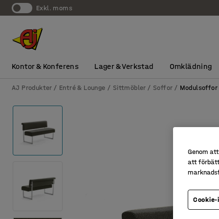
exkl. moms
Kontor & Konferens
Lager & Verkstad
Omklädning
AJ Produkter
Entré & Lounge
Sittmöbler
Soffor
Modulsoffor
Genom att 
att förbät
marknadsf
Cookie-