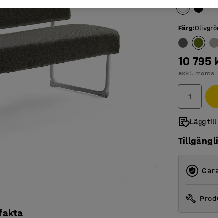
Färg
:
Olivgrö
10 795 
exkl. moms
Lägg till
Tillgängl
Gara
Produ
 fakta