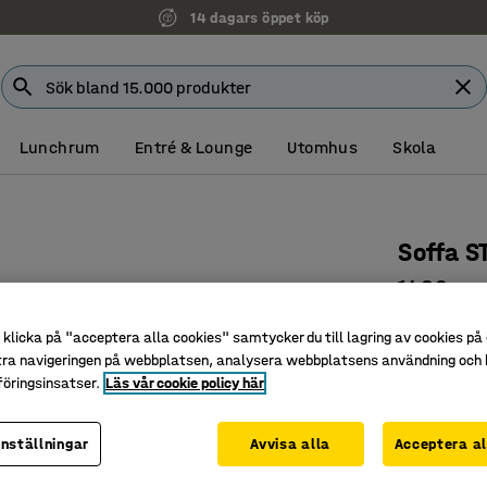
14 dagars öppet köp
Faktura för företag
Lunchrum
Entré & Lounge
Utomhus
Skola
Soffa S
1400 mm, 
Art. nr
:
137
klicka på "acceptera alla cookies" samtycker du till lagring av cookies på 
tra navigeringen på webbplatsen, analysera webbplatsens användning och b
Passar i f
öringsinsatser.
Läs vår cookie policy här
Lätt att 
Smidigt g
inställningar
Avvisa alla
Acceptera al
Färg stativ
: