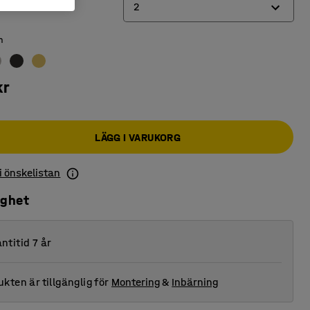
2
n
1
2
kr
3
LÄGG I VARUKORG
 i önskelistan
ighet
ntitid 7 år
kten är tillgänglig för
Montering
&
Inbärning