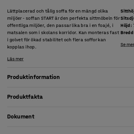
Lättplacerad och tålig soffa för en mängd olika
Sitthö
miljöer - soffan START är den perfekta sittmöbeln för
Sitsd
offentliga miljöer, den passar lika bra i en foajé, i
Höjd
:
matsalen som i skolans korridor. Kan monteras fast
Bredd
i golvet för ökad stabilitet och flera soffor kan
Se mer
kopplas ihop.
Läs mer
Produktinformation
START är den perfekta soffan när du behöver en sittmöbel s
Produktfakta
skolans korridorer, i kontorets foajé eller i matsalen. Soff
där fler kan sitta tillsammans, eller varför inte koppla sa
Sitthöjd
:
465
mm
Dokument
Sitsdjup
:
420
mm
Står en soffa fristående kan ryggstödet användas att luta 
Höjd
:
765
mm
du kan montera fast underredet i golvet för ökad stabilitet
Bredd
:
1400
mm
Skriv ut produktblad