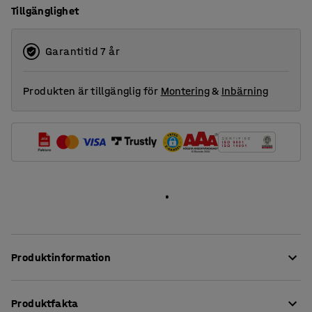
Tillgänglighet
Garantitid 7 år
Produkten är tillgänglig för
Montering
&
Inbärning
Produktinformation
START är den perfekta soffan när du behöver en sittmöbel
Produktfakta
som används dagligen i offentliga miljöer. I skolans