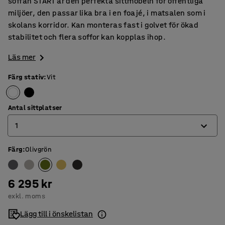
soffan START är den perfekta sittmöbeln för offentliga
miljöer, den passar lika bra i en foajé, i matsalen som i
skolans korridor. Kan monteras fast i golvet för ökad
stabilitet och flera soffor kan kopplas ihop.
Läs mer
Färg stativ
:
Vit
Antal sittplatser
1
Färg
:
Olivgrön
1
2
6 295 kr
3
exkl. moms
Lägg till i önskelistan