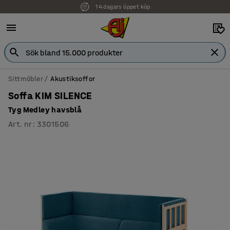
14 dagars öppet köp
Faktura för företag
Sittmöbler
Akustiksoffor
Soffa KIM SILENCE
Tyg Medley havsblå
Art. nr
:
3301506