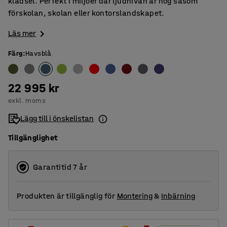
klädsel. Perfekt i miljöer där ljudnivån är hög såsom
förskolan, skolan eller kontorslandskapet.
Läs mer
Färg
:
Havsblå
22 995 kr
exkl. moms
Lägg till i önskelistan
Tillgänglighet
Garantitid 7 år
Produkten är tillgänglig för
Montering
&
Inbärning