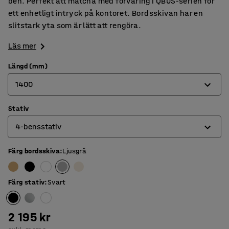
ben. Perfekt att matcha med förvaring i QBUS-serien för
ett enhetligt intryck på kontoret. Bordsskivan har en
slitstark yta som är lätt att rengöra.
Läs mer
Längd (mm)
1400
Stativ
800
4-bensstativ
1200
1400
Färg bordsskiva
:
Ljusgrå
4-bensstativ
1600
O-stativ
Färg stativ
:
Svart
1800
T-stativ
2 195 kr