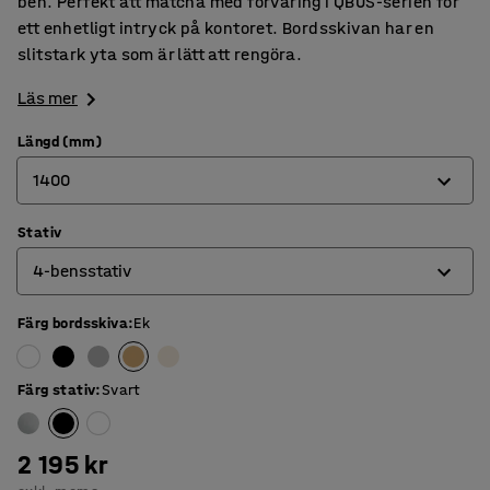
ben. Perfekt att matcha med förvaring i QBUS-serien för
ett enhetligt intryck på kontoret. Bordsskivan har en
slitstark yta som är lätt att rengöra.
Läs mer
Längd (mm)
1400
Stativ
800
4-bensstativ
1200
1400
Färg bordsskiva
:
Ek
4-bensstativ
1600
O-stativ
Färg stativ
:
Svart
1800
T-stativ
2 195 kr