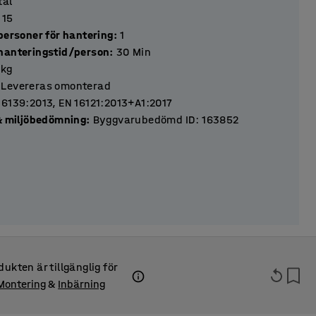
tål
15
personer för hantering
:
1
hanteringstid/person
:
30
Min
kg
Levereras omonterad
16139:2013, EN 16121:2013+A1:2017
 & miljöbedömning
:
Byggvarubedömd ID: 163852
dukten är tillgänglig för
Montering
&
Inbärning