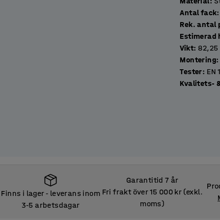
Material
:
S
t du tryggt kan lämna dina skor i entrén.
Antal fack
:
är anpassad för uppmärkning. Lägg in en bild,
Rek. antal 
a på vem skåpet tillhör. Lås säljs separat.
Estimerad 
Vikt
:
82,25
 hindrar damm och smuts från att samlas på
Montering
:
å ett smidigt sätt samlar upp grus och väta
Tester
:
EN 
Kvalitets-
irekt i väggen eller, för en enklare
behör). Mellanstag finns som tillbehör och
 hängs upp i en bärlist.
Garantitid 7 år
Pro
Fri frakt över 15 000 kr (exkl.
Finns i lager
leverans inom
‑
moms)
3
5 arbetsdagar
‑