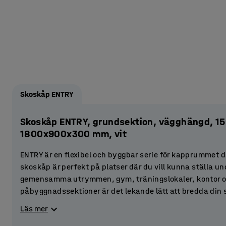
Skoskåp ENTRY
Skoskåp ENTRY, grundsektion, vägghängd, 15 
1800x900x300 mm, vit
ENTRY är en flexibel och byggbar serie för kapprummet dä
skoskåp är perfekt på platser där du vill kunna ställa un
gemensamma utrymmen, gym, träningslokaler, kontor oc
påbyggnadssektioner är det lekande lätt att bredda din 
just ditt utrymme.
Läs mer