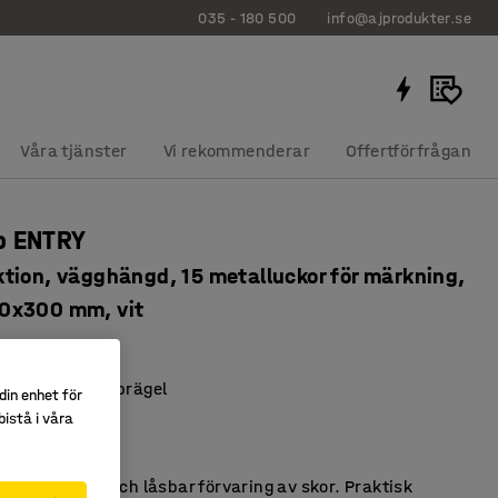
035 - 180 500
info@ajprodukter.se
Våra tjänster
Vi rekommenderar
Offertförfrågan
p ENTRY
tion, vägghängd, 15 metalluckor för märkning,
0x300 mm, vit
40303
 för personlig prägel
din enhet för
äker förvaring
istå i våra
med dropplåt
 organiserad och låsbar förvaring av skor. Praktisk