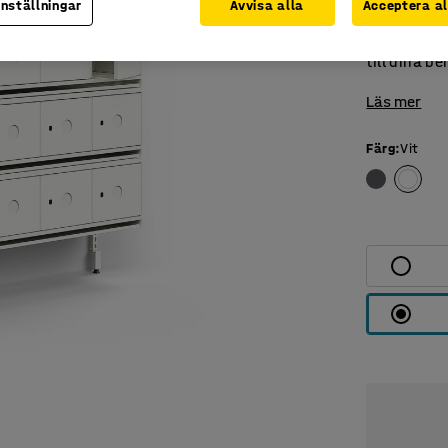
inställningar
Avvisa alla
Acceptera al
förvaringsl
med fler se
till dina be
Läs mer
Färg
:
Vit