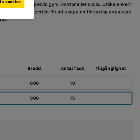
la cookies
ösning på exempelvis gym, kontor eller skola. Utöka enkelt
ktioner i ENTRY-serien för att skapa en förvaring anpassad
hov.
Bredd
Antal fack
Tillgänglighet
600
10
900
15