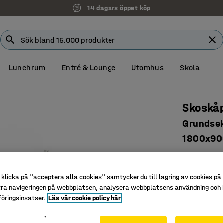
14 dagars öppet köp
Lunchrum
Entré & Lounge
Utomhus
Skola
Skoskå
Grundsek
1800x90
Art. nr
:
30
Förberedd
klicka på "acceptera alla cookies" samtycker du till lagring av cookies på 
Lås för s
tra navigeringen på webbplatsen, analysera webbplatsens användning och b
Försedd 
öringsinsatser.
Läs vår cookie policy här
Skoskåp för