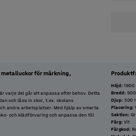
metalluckor för märkning,
Produktf
Höjd
:
1800
Bredd
:
900
r varje del går att anpassa efter behov. Detta
Djup
:
300
dan och låsa in skor, t.ex. skolans
Placering
:
h andra arbetsplatser. Med hjälp av smarta
Sektion
:
Gr
sko- och klädförvaring och anpassa den till
Färg
:
Vit
Färgkod
:
R