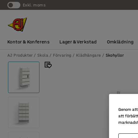
exkl. moms
Kontor & Konferens
Lager & Verkstad
Omklädning
AJ Produkter
Skola
Förvaring
Klädhängare
Skohyllor
Genom att 
att förbät
marknadsf