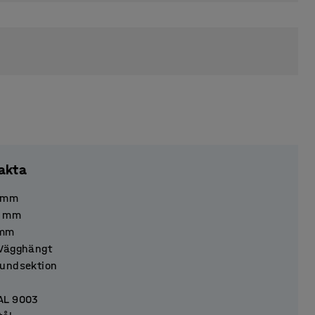
akta
mm
mm
mm
Vägghängt
undsektion
AL 9003