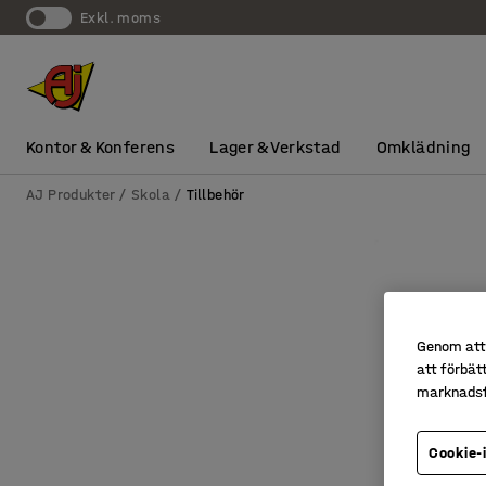
exkl. moms
Kontor & Konferens
Lager & Verkstad
Omklädning
AJ Produkter
Skola
Tillbehör
Genom att 
att förbät
marknadsf
Cookie-