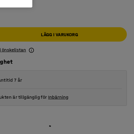
LÄGG I VARUKORG
 i önskelistan
ighet
ntitid 7 år
kten är tillgänglig för
Inbärning