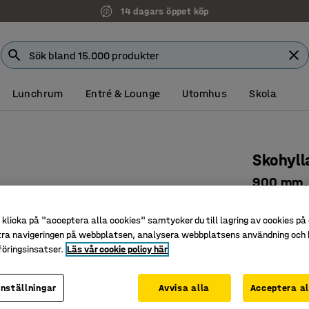
14 dagars öppet köp
Lunchrum
Entré & Lounge
Utomhus
Skola
Skohyll
900 mm, 
Art. nr
:
37
klicka på "acceptera alla cookies" samtycker du till lagring av cookies på 
Skohylla 
tra navigeringen på webbplatsen, analysera webbplatsens användning och b
Kan monte
öringsinsatser.
Läs vår cookie policy här
Trädetalj
inställningar
Avvisa alla
Acceptera al
Färg
:
Röd