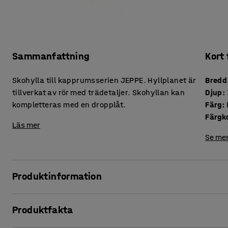
Sammanfattning
Kort
Skohylla till kapprumsserien JEPPE. Hyllplanet är
Bredd
tillverkat av rör med trädetaljer. Skohyllan kan
Djup
:
kompletteras med en dropplåt.
Färg
:
Färgk
Läs mer
Se mer
Produktinformation
Med en eller flera extra skohyllor är det lätt att anpassa hyl
Produktfakta
behov. Skohyllan är tillverkad av lackerad plåt och har träd
förhindra att smuts och damm samlas på hyllplanet. Skohyl