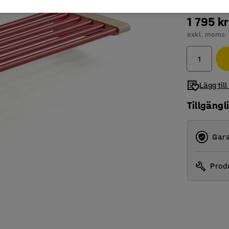
1 795 kr
exkl. moms
Lägg till
Tillgängl
Gara
Produ