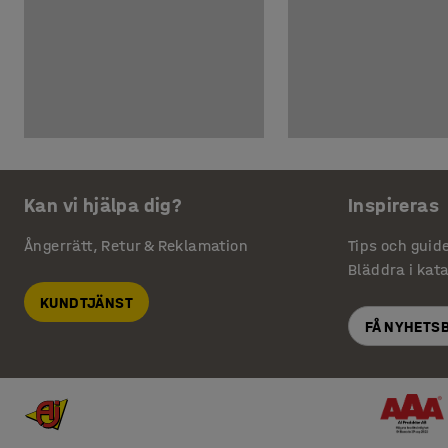
Kan vi hjälpa dig?
Inspireras
Ångerrätt, Retur & Reklamation
Tips och guid
Bläddra i kat
KUNDTJÄNST
FÅ NYHETS