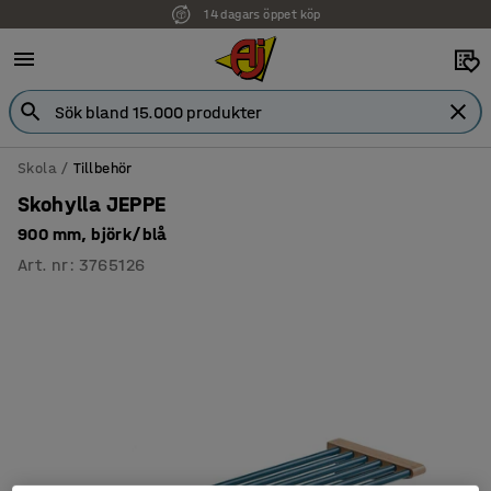
14 dagars öppet köp
Skola
Tillbehör
Skohylla JEPPE
900 mm, björk/blå
Art. nr
:
3765126