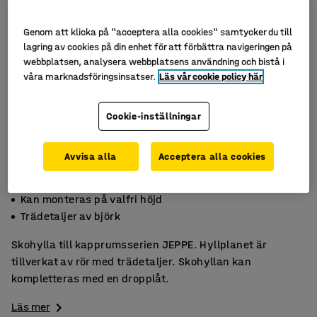
Genom att klicka på "acceptera alla cookies" samtycker du till
lagring av cookies på din enhet för att förbättra navigeringen på
webbplatsen, analysera webbplatsens användning och bistå i
våra marknadsföringsinsatser.
Läs vår cookie policy här
Cookie-inställningar
Avvisa alla
Acceptera alla cookies
Skohylla av rör
Kan monteras på valfri höjd
Trädetaljer av björk
Skohylla till kapprumsserien JEPPE. Hyllplanet är
tillverkat av rör med trädetaljer. Skohyllan kan
kompletteras med en dropplåt.
Läs mer