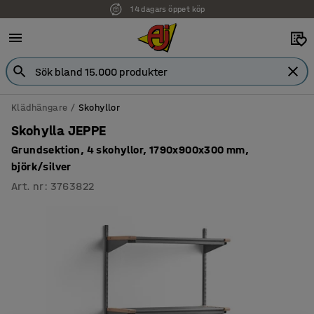
14 dagars öppet köp
Klädhängare
Skohyllor
Skohylla JEPPE
Grundsektion, 4 skohyllor, 1790x900x300 mm,
björk/silver
Art. nr
:
3763822