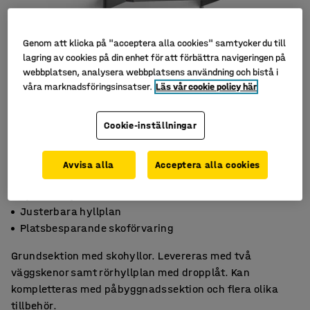
Genom att klicka på "acceptera alla cookies" samtycker du till
lagring av cookies på din enhet för att förbättra navigeringen på
webbplatsen, analysera webbplatsens användning och bistå i
våra marknadsföringsinsatser.
Läs vår cookie policy här
Cookie-inställningar
Avvisa alla
Acceptera alla cookies
Fyra skohyllor
Justerbara hyllplan
Platsbesparande skoförvaring
Grundsektion med skohyllor. Levereras med två
väggskenor samt rörhyllplan med dropplåt. Kan
kompletteras med påbyggnadssektion och flera olika
tillbehör.