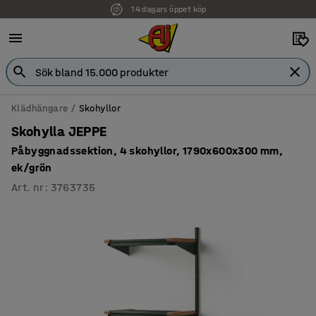
14 dagars öppet köp
Klädhängare
Skohyllor
Skohylla JEPPE
Påbyggnadssektion, 4 skohyllor, 1790x600x300 mm,
ek/grön
Art. nr
:
3763735