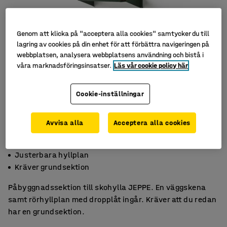
Genom att klicka på "acceptera alla cookies" samtycker du till
lagring av cookies på din enhet för att förbättra navigeringen på
webbplatsen, analysera webbplatsens användning och bistå i
våra marknadsföringsinsatser.
Läs vår cookie policy här
Cookie-inställningar
Avvisa alla
Acceptera alla cookies
Inklusive dropplåtar
Justerbara hyllplan
Kräver grundsektion
Påbyggnadssektion till skohylla JEPPE. En väggskena
samt rörhyllplan med dropplåt ingår. Kräver att du redan
har en grundsektion.