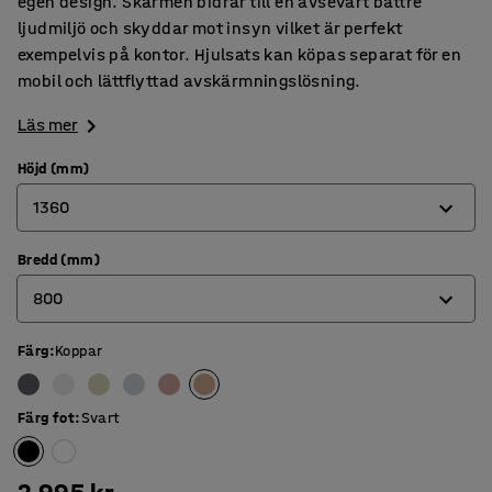
egen design. Skärmen bidrar till en avsevärt bättre
ljudmiljö och skyddar mot insyn vilket är perfekt
exempelvis på kontor. Hjulsats kan köpas separat för en
mobil och lättflyttad avskärmningslösning.
Läs mer
Höjd (mm)
1360
Bredd (mm)
1360
800
1700
Färg
:
Koppar
800
1000
Färg fot
:
Svart