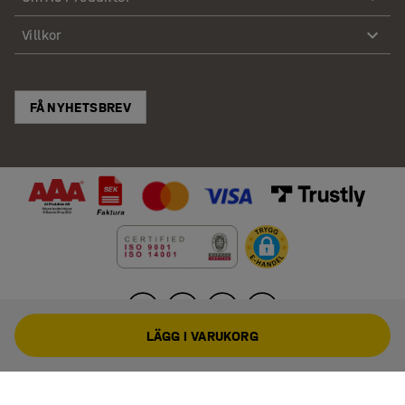
Villkor
FÅ NYHETSBREV
LÄGG I VARUKORG