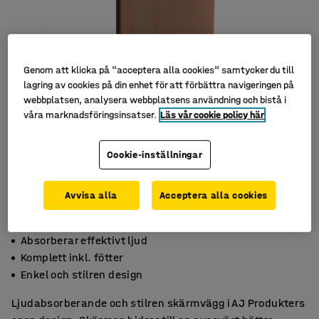
Genom att klicka på "acceptera alla cookies" samtycker du till
lagring av cookies på din enhet för att förbättra navigeringen på
webbplatsen, analysera webbplatsens användning och bistå i
våra marknadsföringsinsatser.
Läs vår cookie policy här
Cookie-inställningar
Avvisa alla
Acceptera alla cookies
Absorberar effektivt ljud
Komplett inkl. fötter
Enkel och stilren design
Ljudabsorberande och stilren skärmvägg i AJ Produkters