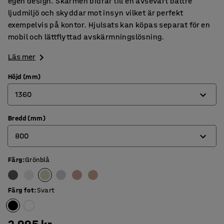
egen design. Skärmen bidrar till en avsevärt bättre
ljudmiljö och skyddar mot insyn vilket är perfekt
exempelvis på kontor. Hjulsats kan köpas separat för en
mobil och lättflyttad avskärmningslösning.
Läs mer
Höjd (mm)
1360
Bredd (mm)
1360
800
1700
Färg
:
Grönblå
800
1000
Färg fot
:
Svart