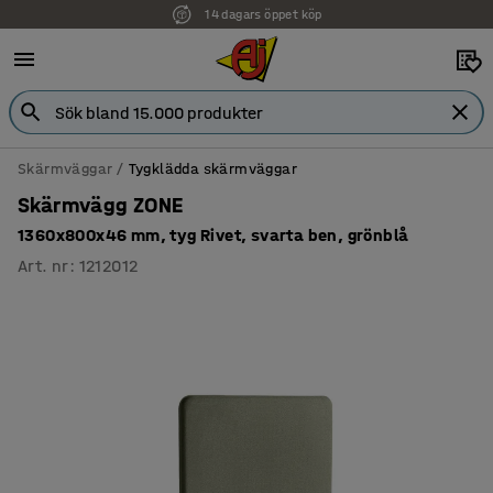
14 dagars öppet köp
Faktura för företag
Skärmväggar
Tygklädda skärmväggar
Skärmvägg ZONE
1360x800x46 mm, tyg Rivet, svarta ben, grönblå
Art. nr
:
1212012