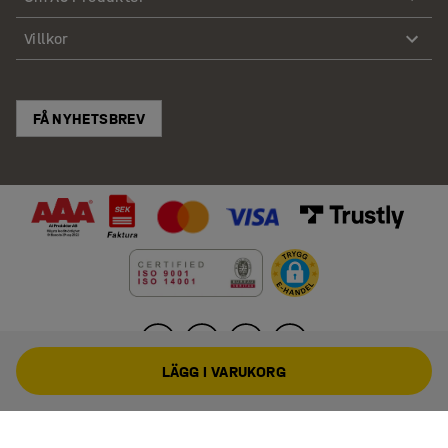
Villkor
FÅ NYHETSBREV
LÄGG I VARUKORG