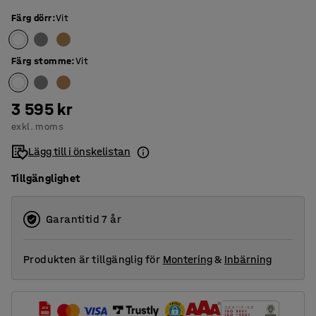
Färg dörr
:
Vit
Färg stomme
:
Vit
3 595 kr
exkl. moms
Lägg till i önskelistan
Tillgänglighet
Garantitid 7 år
Produkten är tillgänglig för
Montering
&
Inbärning