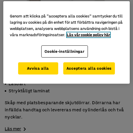
Genom att klicka på "acceptera alla cookies" samtycker du till
lagring av cookies på din enhet för att förbättra navigeringen på
webbplatsen, analysera webbplatsens användning och bistå i
våra marknadsföringsinsatser.
Läs vår cookie policy här
Cookie-inställningar
Avvisa alla
Acceptera alla cookies
Platsbesparande skjutdörrar
Låsbart
Stryktåligt laminat
Skåp med platsbesparande skjutdörrar. Dörrarna har
infällda handtag och levereras med cylinderlås och två
nycklar.
Läs mer