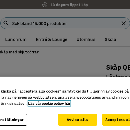
14 dagars öppet köp
Lunchrum
Entré & Lounge
Utomhus
Skola
skåp med skjutdörrar
Skåp Q
Låsbara s
2020x12
klicka på "acceptera alla cookies" samtycker du till lagring av cookies på 
Art. nr
:
170
tra navigeringen på webbplatsen, analysera webbplatsens användning och b
öringsinsatser.
Läs vår cookie policy här
Platsbesp
Låsbara d
Tillhör Q
inställningar
Avvisa alla
Acceptera al