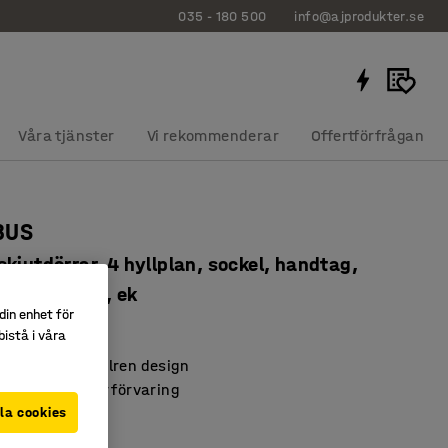
035 - 180 500
info@ajprodukter.se
Våra tjänster
Vi rekommenderar
Offertförfrågan
BUS
kjutdörrar, 4 hyllplan, sockel, handtag,
00x400 mm, ek
din enhet för
236
istå i våra
arande och stilren design
örrar för säker förvaring
BUS-serien
la cookies