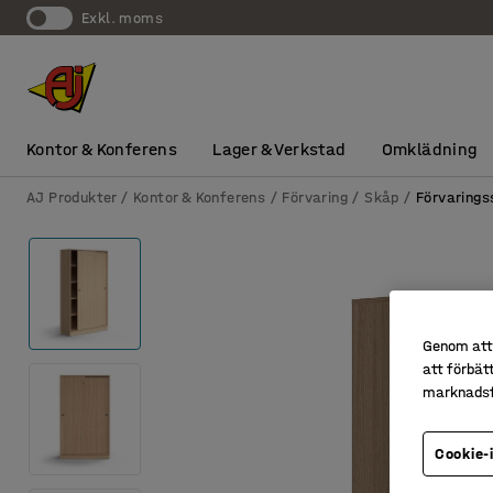
exkl. moms
Kontor & Konferens
Lager & Verkstad
Omklädning
AJ Produkter
Kontor & Konferens
Förvaring
Skåp
Förvarings
Genom att 
att förbät
marknadsf
Cookie-