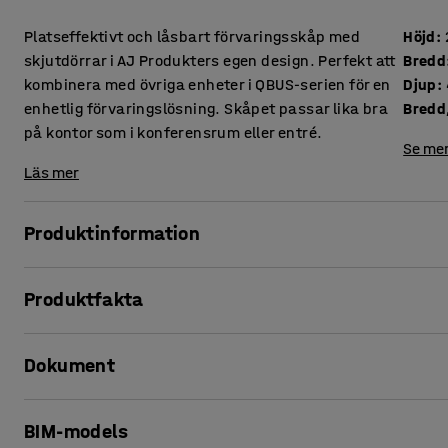
Platseffektivt och låsbart förvaringsskåp med
Höjd
:
skjutdörrar i AJ Produkters egen design. Perfekt att
Bredd
kombinera med övriga enheter i QBUS-serien för en
Djup
:
enhetlig förvaringslösning. Skåpet passar lika bra
Bredd,
på kontor som i konferensrum eller entré.
Se mer
Läs mer
Produktinformation
Med den anpassningsbara förvaringsserien QBUS kan du lä
Produktfakta
Detta smidiga förvaringsskåp passar perfekt för generell f
personliga ägodelar.
Höjd
:
2020
mm
Dokument
Bredd
:
1200
mm
Skåpet är utrustad med skjutdörrar för smidig öppning och
Djup
:
400
mm
detta en mycket platsbesparande lösning.
Bredd, inre
:
573
mm
Skriv ut produktblad
BIM-models
Djup, inre
:
320
mm
Skåpet är tillverkad av laminat, ett material som är både tå