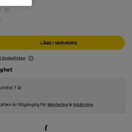
r
LÄGG I VARUKORG
 i önskelistan
ighet
ntitid 7 år
kten är tillgänglig för
Montering
&
Inbärning