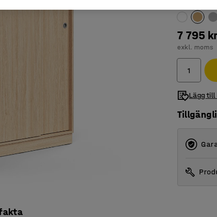
Färg
:
Ek
7 795 k
exkl. moms
Lägg till
Tillgängl
Gara
Produ
 fakta