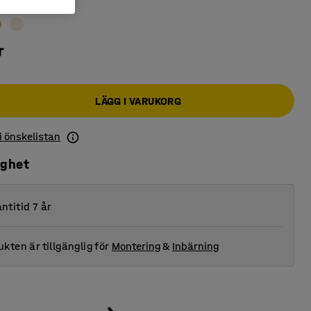
r
LÄGG I VARUKORG
 i önskelistan
ighet
ntitid 7 år
kten är tillgänglig för
Montering
&
Inbärning