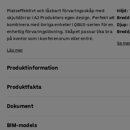
Platseffektivt och låsbart förvaringsskåp med
Höjd
:
skjutdörrar i AJ Produkters egen design. Perfekt att
Bredd
kombinera med övriga enheter i QBUS-serien för en
Djup
:
enhetlig förvaringslösning. Skåpet passar lika bra
Bredd,
på kontor som i konferensrum eller entré.
Se mer
Läs mer
Produktinformation
Med den anpassningsbara förvaringsserien QBUS kan du lä
Produktfakta
Detta smidiga förvaringsskåp passar perfekt för generell f
personliga ägodelar.
Höjd
:
1636
mm
Dokument
Bredd
:
1200
mm
Skåpet är utrustad med skjutdörrar för smidig öppning och
Djup
:
400
mm
detta en mycket platsbesparande lösning.
Bredd, inre
:
573
mm
Skriv ut produktblad
BIM-models
Djup, inre
:
320
mm
Skåpet är tillverkad av laminat, ett material som är både tå