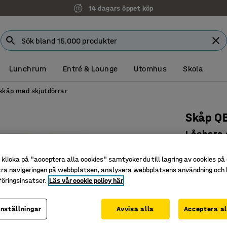
14 dagars öppet köp
Lunchrum
Entré & Lounge
Utomhus
Skola
skåp med skjutdörrar
Skåp Q
Låsbara s
1636x12
klicka på "acceptera alla cookies" samtycker du till lagring av cookies på 
Art. nr
:
170
tra navigeringen på webbplatsen, analysera webbplatsens användning och b
öringsinsatser.
Läs vår cookie policy här
Platsbesp
Låsbara d
Tillhör Q
inställningar
Avvisa alla
Acceptera al