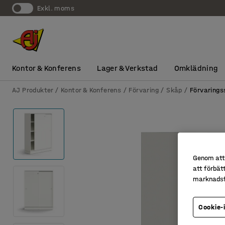
exkl. moms
Kontor & Konferens
Lager & Verkstad
Omklädning
AJ Produkter
Kontor & Konferens
Förvaring
Skåp
Förvarings
Genom att 
att förbät
marknadsf
Cookie-