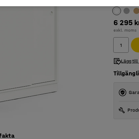
Färg
:
Vit
6 295 k
exkl. moms
Lägg till
Tillgängl
Gara
Produ
 fakta