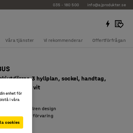
035 - 180 500
info@ajprodukter.se
Våra tjänster
Vi rekommenderar
Offertförfrågan
BUS
kjutdörrar, 3 hyllplan, sockel, handtag,
00x400 mm, vit
din enhet för
223
istå i våra
arande och stilren design
örrar för säker förvaring
BUS-serien
la cookies