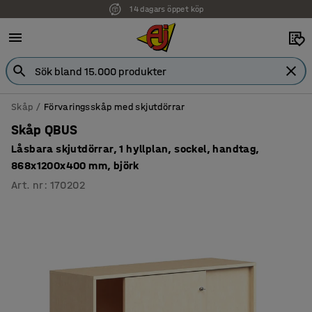
14 dagars öppet köp
Faktura för företag
Skåp
Förvaringsskåp med skjutdörrar
Skåp QBUS
Låsbara skjutdörrar, 1 hyllplan, sockel, handtag,
868x1200x400 mm, björk
Art. nr
:
170202