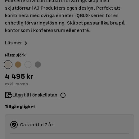
Platseffektivt och låsbart förvaringsskåp med
skjutdörrar i AJ Produkters egen design. Perfekt att
kombinera med övriga enheter i QBUS-serien för en
enhetlig förvaringslösning. Skåpet passar lika bra på
kontor som i konferensrum eller entré.
Läs mer
Färg
:
Björk
4 495 kr
exkl. moms
Lägg till i önskelistan
Tillgänglighet
Garantitid 7 år