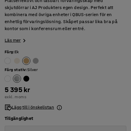
Platseffektivt och låsbart förvaringsskåp med
skjutdörrar i AJ Produkters egen design. Perfekt att
kombinera med övriga enheter i QBUS-serien för en
enhetlig förvaringslösning. Skåpet passar lika bra på
kontor som i konferensrum eller entré.
Läs mer
Färg
:
Ek
Färg stativ
:
Silver
5 395 kr
exkl. moms
Lägg till i önskelistan
Tillgänglighet