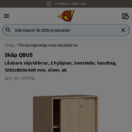
Faktura för företag
Skåp
Förvaringsskåp med skjutdörrar
Skåp QBUS
Låsbara skjutdörrar, 2 hyllplan, benstativ, handtag,
1252x800x400 mm, silver, ek
Art. nr
:
171176