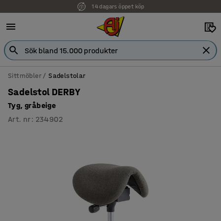
14 dagars öppet köp
Faktura för företag
Sittmöbler
Sadelstolar
Sadelstol DERBY
Tyg, gråbeige
Art. nr
:
234902