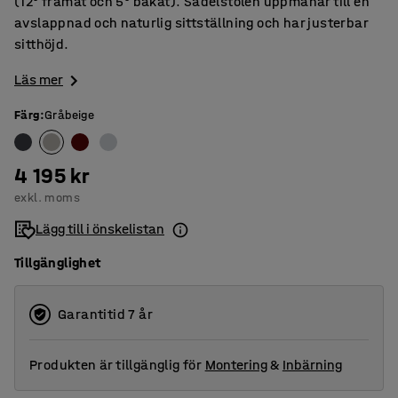
(12° framåt och 5° bakåt). Sadelstolen uppmanar till en
avslappnad och naturlig sittställning och har justerbar
sitthöjd.
Läs mer
Färg
:
Gråbeige
4 195 kr
exkl. moms
Lägg till i önskelistan
Tillgänglighet
Garantitid 7 år
Produkten är tillgänglig för
Montering
&
Inbärning