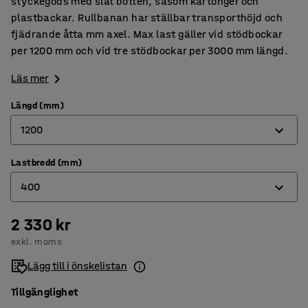
styckegods med slät botten, såsom kartonger och
plastbackar. Rullbanan har ställbar transporthöjd och
fjädrande åtta mm axel. Max last gäller vid stödbockar
per 1200 mm och vid tre stödbockar per 3000 mm längd.
Läs mer
Längd (mm)
1200
Lastbredd (mm)
1200
400
3000
2 330 kr
300
exkl. moms
400
Lägg till i önskelistan
500
Tillgänglighet
600