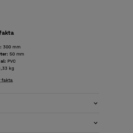
 fakta
d
:
300
mm
ter
:
50
mm
ial
:
PVC
0,33
kg
 fakta
 om exempelvis en skada på befintliga rullar