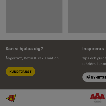
Kan vi hjälpa dig?
Inspireras
Ångerrätt, Retur & Reklamation
Tips och guid
Bläddra i kat
KUNDTJÄNST
FÅ NYHETS