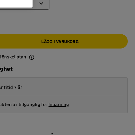
LÄGG I VARUKORG
 i önskelistan
ighet
ntitid 7 år
kten är tillgänglig för
Inbärning