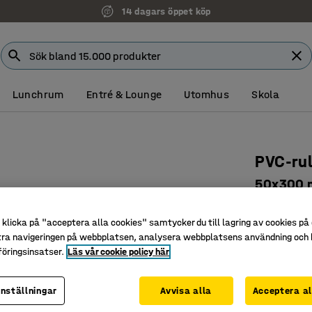
14 dagars öppet köp
Lunchrum
Entré & Lounge
Utomhus
Skola
PVC-rull
50x300
Art. nr
:
259
klicka på "acceptera alla cookies" samtycker du till lagring av cookies på 
Tålig PVC
tra navigeringen på webbplatsen, analysera webbplatsens användning och b
För mede
öringsinsatser.
Läs vår cookie policy här
Med fjäd
inställningar
Avvisa alla
Acceptera al
Längd (mm)