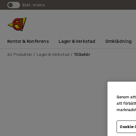
exkl. moms
Kontor & Konferens
Lager & Verkstad
Omklädning
AJ Produkter
Lager & Verkstad
Tillbehör
Genom att 
att förbät
marknadsf
Cookie-