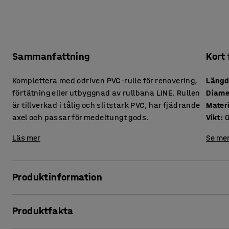
Sammanfattning
Kort
Komplettera med odriven PVC-rulle för renovering,
Läng
förtätning eller utbyggnad av rullbana LINE. Rullen
Diame
är tillverkad i tålig och slitstark PVC, har fjädrande
Mater
axel och passar för medeltungt gods.
Vikt
:
Läs mer
Se mer
Produktinformation
Köp till extra rullar för din rullbana och ha nära till hands
Produktfakta
skulle uppstå.