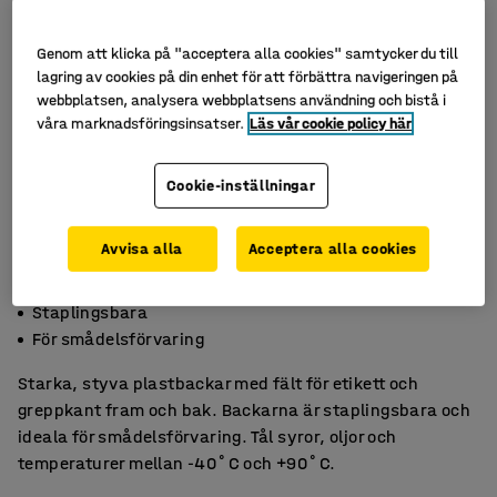
Genom att klicka på "acceptera alla cookies" samtycker du till
lagring av cookies på din enhet för att förbättra navigeringen på
webbplatsen, analysera webbplatsens användning och bistå i
våra marknadsföringsinsatser.
Läs vår cookie policy här
Cookie-inställningar
Avvisa alla
Acceptera alla cookies
Med greppkant
Staplingsbara
För smådelsförvaring
Starka, styva plastbackar med fält för etikett och
greppkant fram och bak. Backarna är staplingsbara och
ideala för smådelsförvaring. Tål syror, oljor och
temperaturer mellan -40˚C och +90˚C.