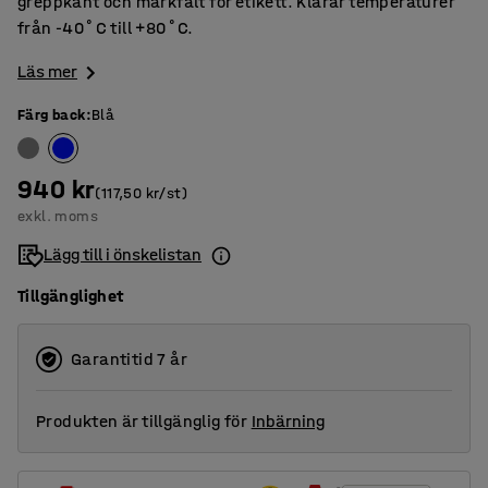
greppkant och märkfält för etikett. Klarar temperaturer
från -40˚C till +80˚C.
Läs mer
Färg back
:
Blå
940 kr
(117,50 kr/st)
exkl. moms
Lägg till i önskelistan
Tillgänglighet
Garantitid 7 år
Produkten är tillgänglig för
Inbärning