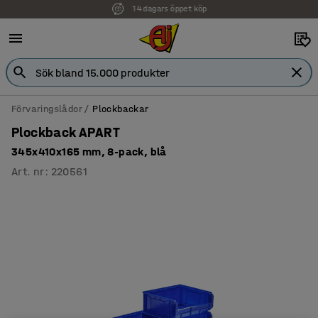
14 dagars öppet köp
Faktura för företag
Förvaringslådor
Plockbackar
Plockback APART
345x410x165 mm, 8-pack, blå
Art. nr
:
220561