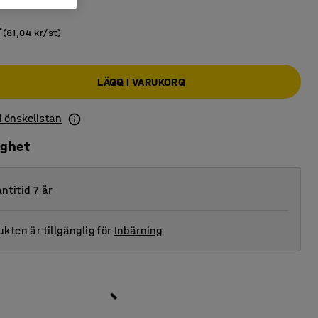
r
(81,04 kr/st)
LÄGG I VARUKORG
 i önskelistan
ighet
ntitid 7 år
kten är tillgänglig för
Inbärning