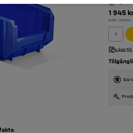
1 945 k
exkl. moms
Lägg till
Tillgängl
Gara
Produ
 fakta