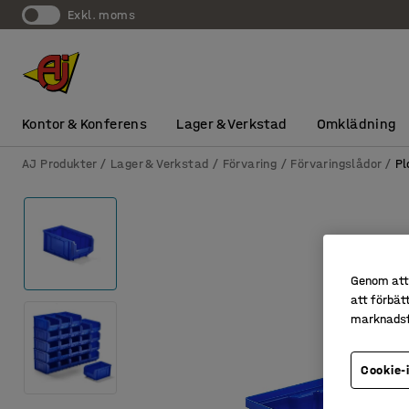
exkl. moms
Kontor & Konferens
Lager & Verkstad
Omklädning
AJ Produkter
Lager & Verkstad
Förvaring
Förvaringslådor
Pl
Genom att 
att förbät
marknadsf
Cookie-