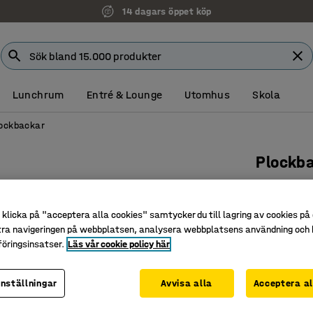
14 dagars öppet köp
Lunchrum
Entré & Lounge
Utomhus
Skola
ockbackar
Plockb
345x205x
Art. nr
:
220
klicka på "acceptera alla cookies" samtycker du till lagring av cookies på 
tra navigeringen på webbplatsen, analysera webbplatsens användning och b
Öppen fr
öringsinsatser.
Läs vår cookie policy här
Stapling
Tål bl.a.
inställningar
Avvisa alla
Acceptera al
Färg back
:
B