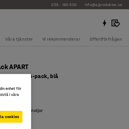
035 - 180 500
info@ajprodukter.se
Våra tjänster
Vi rekommenderar
Offertförfrågan
ack APART
165 mm, 24-pack, blå
541
din enhet för
istå i våra
ont
sbara
 syror och maskinoljor
la cookies
lå