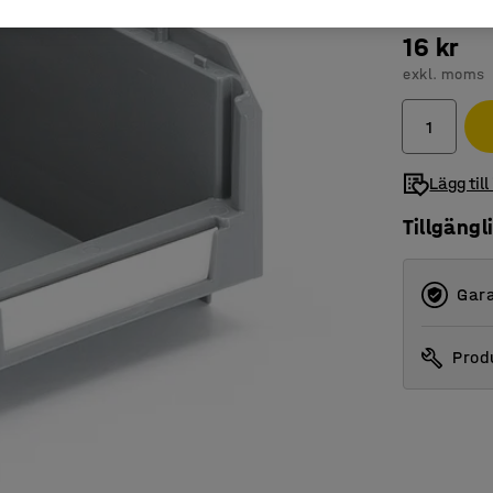
16 kr
exkl. moms
Lägg till
Tillgängl
Gara
Produ