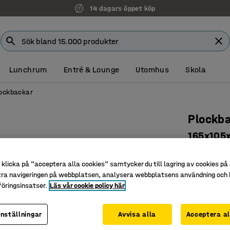
14 dagars öppet köp
Lunchrum
Entré & Lounge
Utomhus
Skola
ockbackar
Plockb
165x105
Art. nr
:
22
klicka på "acceptera alla cookies" samtycker du till lagring av cookies på 
Stapling
tra navigeringen på webbplatsen, analysera webbplatsens användning och b
Bra grep
öringsinsatser.
Läs vår cookie policy här
Tål bl.a.
inställningar
Avvisa alla
Acceptera al
Färg back
:
G