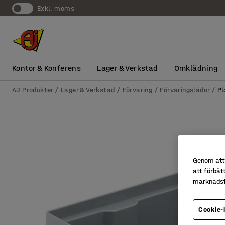
exkl. moms
Kontor & Konferens
Lager & Verkstad
Omklädning
AJ Produkter
Lager & Verkstad
Förvaring
Förvaringslådor
Pl
Genom att 
att förbät
marknadsf
Cookie-