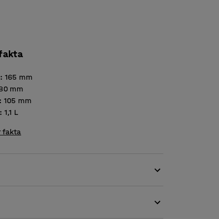
 fakta
d
:
165
mm
80
mm
:
105
mm
:
1,1
L
 fakta
ed dessa prisvärda och tåliga förrådsbackar