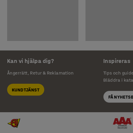
Kan vi hjälpa dig?
Inspireras
Ångerrätt, Retur & Reklamation
Tips och guid
Bläddra i kat
KUNDTJÄNST
FÅ NYHETS