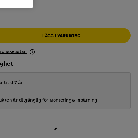
LÄGG I VARUKORG
 i önskelistan
ighet
ntitid 7 år
kten är tillgänglig för
Montering
&
Inbärning