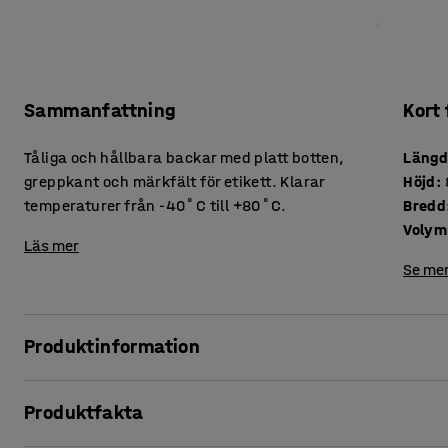
Sammanfattning
Kort
Tåliga och hållbara backar med platt botten,
Läng
greppkant och märkfält för etikett. Klarar
Höjd
:
temperaturer från -40˚C till +80˚C.
Bredd
Volym
Läs mer
Se mer
Produktinformation
Skapa ordning och reda i lager- eller verkstadshyllorna m
Produktfakta
av HD-polyethylen!