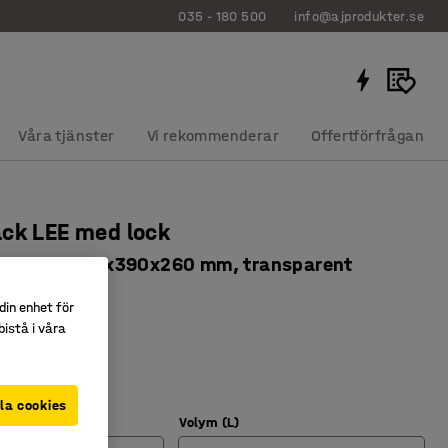
035 - 180 500
info@ajprodukter.se
Våra tjänster
Vi rekommenderar
Offertförfrågan
ck LEE med lock
, 6 st/fp, 500x390x260 mm, transparent
10
din enhet för
istå i våra
låsclips
ra
pphandtag
la cookies
Volym (L)