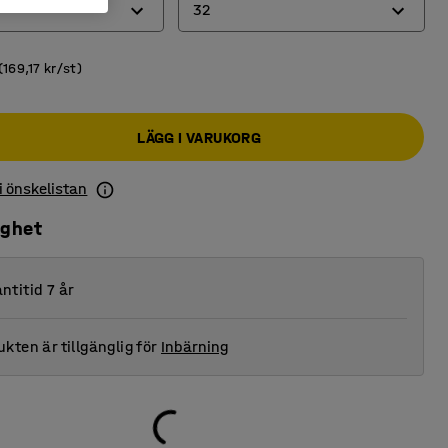
32
8
(169,17 kr/st)
14
LÄGG I VARUKORG
25
32
 i önskelistan
47
ighet
70
ntitid 7 år
kten är tillgänglig för
Inbärning