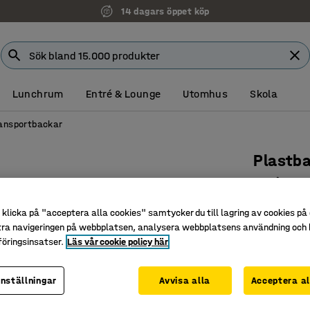
14 dagars öppet köp
Faktura för företag
Lunchrum
Entré & Lounge
Utomhus
Skola
ansportbackar
Plastba
32 liter
Art. nr
:
267
klicka på "acceptera alla cookies" samtycker du till lagring av cookies på 
tra navigeringen på webbplatsen, analysera webbplatsens användning och b
Lock med 
öringsinsatser.
Läs vår cookie policy här
Stapelba
Med gre
inställningar
Avvisa alla
Acceptera al
Längd (mm)