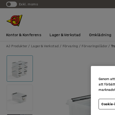
exkl. moms
Kontor & Konferens
Lager & Verkstad
Omklädning
AJ Produkter
Lager & Verkstad
Förvaring
Förvaringslådor
Tr
Genom att 
att förbät
marknadsf
Cookie-